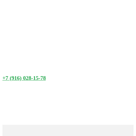
Управляющая
компания ООО «Лето»
Телефон диспетчера:
+7 (916) 028-15-78
(круглосуточно)